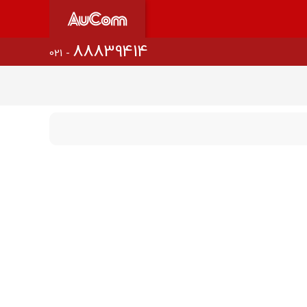
88839414
021 -