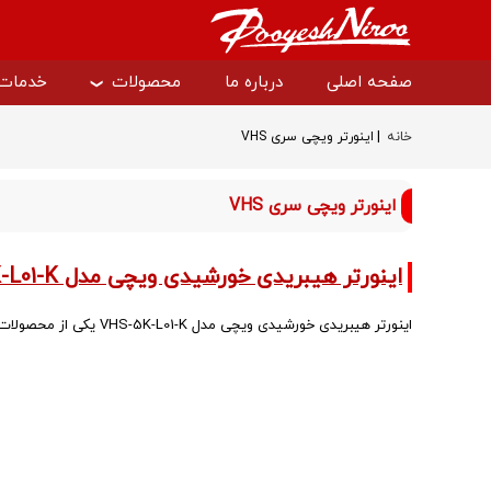
صفحه اصلی
درباره ما
محصولات
خدمات
|
خانه
اینورتر ویچی سری VHS
درایو دانفوس
سافت است
اینورتر ویچی سری VHS
سافت استارتر دانفوس
درایو وکن
اینورتر هیبریدی خورشیدی ویچی مدل VHS-5K-L01-K
اینورتر هیبریدی خورشیدی ویچی مدل VHS-5K-L01-K یکی از محصولات پیشرفته شرکت VEICHI است. این دستگاه برای تأمین برق پایدار در…