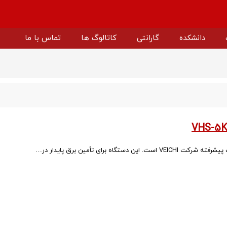
دانشکده
گارانتی
کاتالوگ ها
تماس با ما
ارتر اوکام
اینورتر سولار ویچی
پمپ آب سولار ویچی
باتری لیتیومی ویچی
اینورتر پمپ خورشیدی ویچی
پنل خورشیدی ویچی
درایو ولتاژ متوسط ویچی