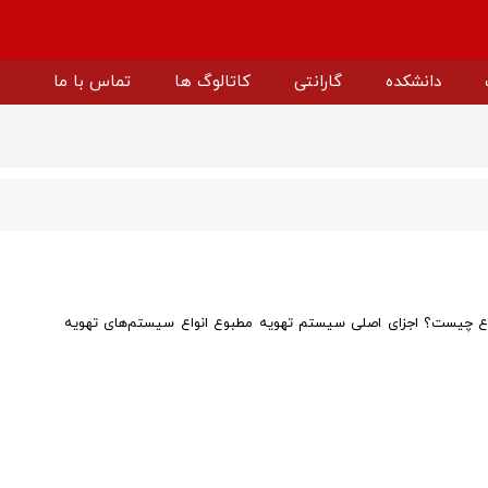
دانشکده
گارانتی
کاتالوگ ها
تماس با ما
ارتر اوکام
اینورتر سولار ویچی
پمپ آب سولار ویچی
باتری لیتیومی ویچی
اینورتر پمپ خورشیدی ویچی
چیست؟ اجزای اصلی سیستم تهویه مطبوع انواع سیستم‌های تهویه
پنل خورشیدی ویچی
درایو ولتاژ متوسط ویچی