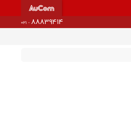
88839414
021 -