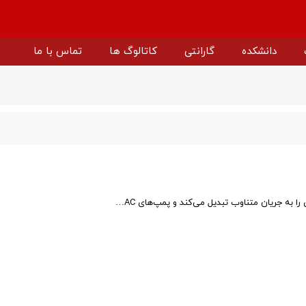
دانشکده
گارانتی
کاتالوگ ها
تماس با ما
ارتر اوکام
اینورتر سولار ویچی
پمپ آب سولار ویچی
باتری لیتیومی ویچی
اینورتر پمپ خورشیدی ویچی
پنل خورشیدی ویچی
درایو ولتاژ متوسط ویچی