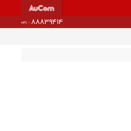
88839414
021 -