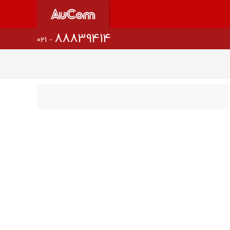
88839414
021 -