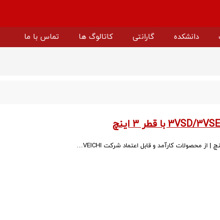
دانشکده
گارانتی
کاتالوگ ها
تماس با ما
ارتر اوکام
اینورتر سولار ویچی
پمپ آب سولار ویچی
باتری لیتیومی ویچی
اینورتر پمپ خورشیدی ویچی
پنل خورشیدی ویچی
درایو ولتاژ متوسط ویچی